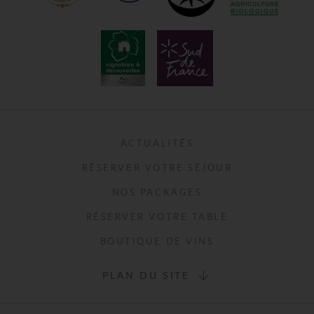
fraîcheur à l’Asie transmuée.
mai 2023
LIRE L'ARTI
ACTUALITÉS
RÉSERVER VOTRE SÉJOUR
FRESH MAGAZINE - UNE BELL
NOS PACKAGES
L’HÉRAULT AVEC
RÉSERVER VOTRE TABLE
CHÂTEAU VILLAGE CASTIGNO
BOUTIQUE DE VINS
Un décor de carte postale où 
laisser place au véritable repo
PLAN DU SITE
février 2023