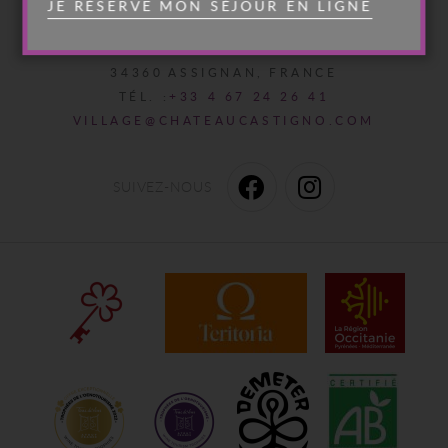
JE RÉSERVE MON SÉJOUR EN LIGNE
L’accueil, le service en salle
renforcent ce sentiment de b
éprouve en venant à Castign
9 AVENUE DE SAINT-CHINIAN
34360
ASSIGNAN
FRANCE
juillet 2023
TÉL. :
+33 4 67 24 26 41
VILLAGE@CHATEAUCASTIGNO.COM
LIRE L'ARTI
SUIVEZ-NOUS
PORTRAIT DE CHEF : STÉPHA
Dignois serein, dauphin prove
étoilé avec Justine VIANO,
touche par l’éclat d’un voyage
de l’Aubrac aux Cévennes à l
d’équilibres subtils acides en
magistrales, des herbes aromat