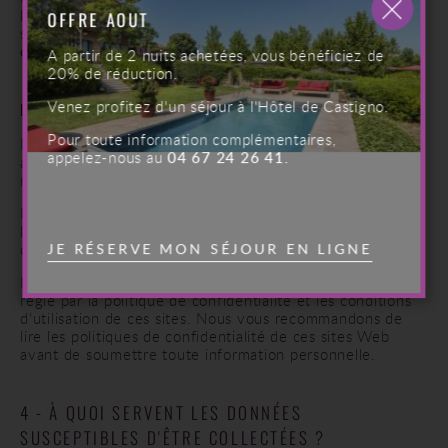
les cookies et la publicité ciblée, vous pouvez consulter le
OFFRE AOUT
site de la Cnil :
https://www.cnil.fr/fr/cookies-les-
outils-pour-les-maitriser
.
A partir de 2 nuits achetées, vous bénéficiez de
20% de réduction.
Venez profitez d'un séjour à l'Hôtel de Castigno.
E - LIENS VERS DES SITES TIERS
Pour toute information complémentaires,
Nos sites: site internet, site mobile, boutique en ligne et
appelez-nous au
04 67 24 26 41.
applications mobiles peuvent comporter des liens
redirigeant vers des sites Web tiers.
Nous déclinons toute responsabilité dans la collecte,
l'utilisation, la gestion, le partage ou la divulgation de
données et d'informations par ces tiers.
JE RÉSERVE MON SÉJOUR EN LIGNE
La communication d'informations sur les sites tiers est
régie par la politique de confidentialité et les conditions
d'utilisation de ces sites. Nous vous recommandons de
lire les politiques de confidentialité de ces sites Web
avant de soumettre toute information personnelle.
4 - À QUOI SERVENT LES DONNÉES
SUSCEPTIBLES D'ÊTRE COLLECTÉES ?